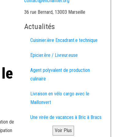
contact@enchantier.org
36 rue Bernard, 13003 Marseille
Actualités
Cuisinier.ière Encadrant.e technique
Epicier.ère / Livreur.euse
 le
Agent polyvalent de production
culinaire
Livraison en vélo cargo avec le
Maillonvert
Une virée de vacances à Bric à Bracs
ation de
ipation
Voir Plus