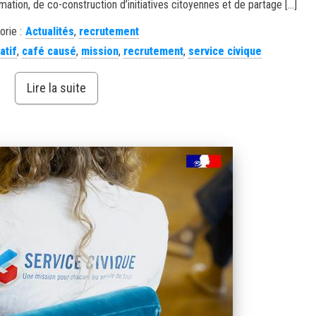
tion, de co-construction d’initiatives citoyennes et de partage […]
orie :
Actualités
,
recrutement
atif
,
café causé
,
mission
,
recrutement
,
service civique
Lire la suite