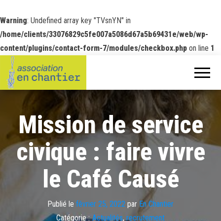
Warning
: Undefined array key "TVsnYN" in
/home/clients/33076829c5fe007a5086d67a5b69431e/web/wp-
content/plugins/contact-form-7/modules/checkbox.php
on line
1
Mission de service
civique : faire vivre
le Café Causé
Publié le
février 25, 2022
par
En Chantier
Catégorie :
Actualités
,
recrutement