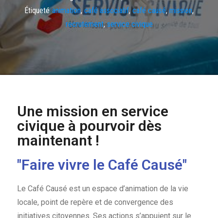
Étiqueté
animation
,
café associatif
,
café causé
,
mission
,
recrutement
,
service civique
Une mission en service
civique à pourvoir dès
maintenant !
"Faire vivre le Café Causé"
Le Café Causé est un espace d’animation de la vie
locale, point de repère et de convergence des
initiatives citoyennes. Ses actions s’appuient sur le