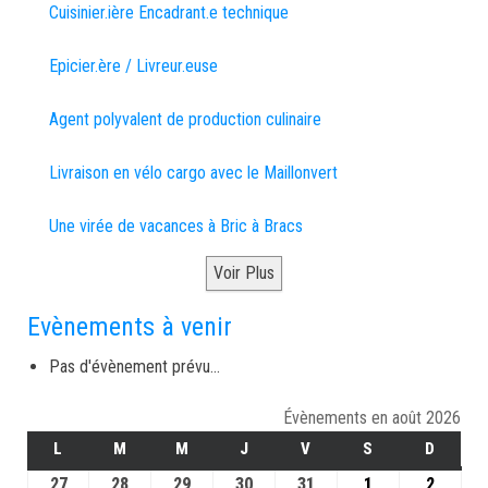
Cuisinier.ière Encadrant.e technique
Epicier.ère / Livreur.euse
Agent polyvalent de production culinaire
Livraison en vélo cargo avec le Maillonvert
Une virée de vacances à Bric à Bracs
Voir Plus
Evènements à venir
Pas d'évènement prévu...
Évènements en août 2026
L
M
M
J
V
S
D
27
28
29
30
31
1
2