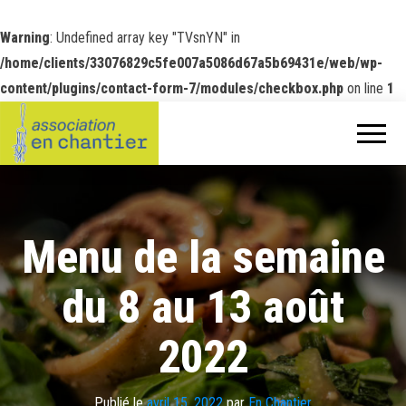
Warning
: Undefined array key "TVsnYN" in
/home/clients/33076829c5fe007a5086d67a5b69431e/web/wp-
content/plugins/contact-form-7/modules/checkbox.php
on line
1
Menu de la semaine
du 8 au 13 août
2022
Publié le
avril 15, 2022
par
En Chantier