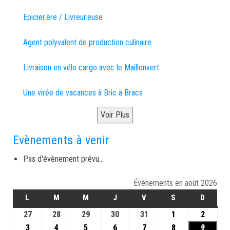
Epicier.ère / Livreur.euse
Agent polyvalent de production culinaire
Livraison en vélo cargo avec le Maillonvert
Une virée de vacances à Bric à Bracs
Voir Plus
Evènements à venir
Pas d'évènement prévu...
Évènements en août 2026
L
M
M
J
V
S
D
27
28
29
30
31
1
2
3
4
5
6
7
8
9