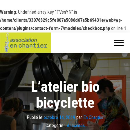
Warning
: Undefined array key "TVsnYN" in
/home/clients/33076829c5fe007a5086d67a5b69431e/web/wp-
content/plugins/contact-form-7/modules/checkbox.php
on line
1
L’atelier bio
bicyclette
Publié le
octobre 14, 2019
par
En Chantier
Catégorie :
Actualités