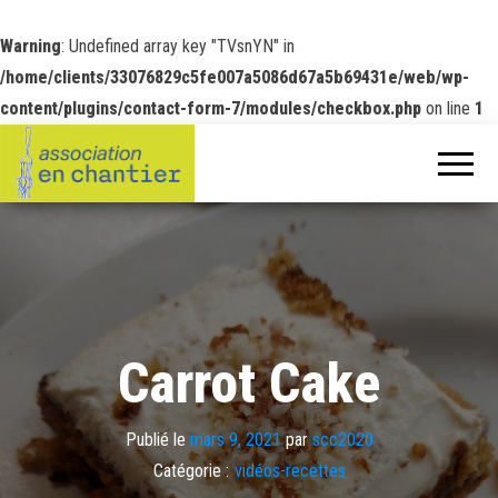
Warning
: Undefined array key "TVsnYN" in
/home/clients/33076829c5fe007a5086d67a5b69431e/web/wp-
content/plugins/contact-form-7/modules/checkbox.php
on line
1
Carrot Cake
Publié le
mars 9, 2021
par
scc2020
Catégorie :
vidéos-recettes